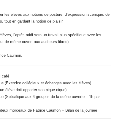
iser les élèves aux notions de posture, d’expression scénique, de
, tout en gardant la notion de plaisir.
élèves, l’après midi sera un travail plus spécifique avec les
out de même ouvert aux auditeurs libres).
trice Caumon.
l café
e (Exercice collégiaux et échanges avec les élèves)
e élève doit apporter son pique nique)
e (Spécifique aux 4 groupes de la scène ouverte – 1h par
 deux morceaux de Patrice Caumon + Bilan de la journée