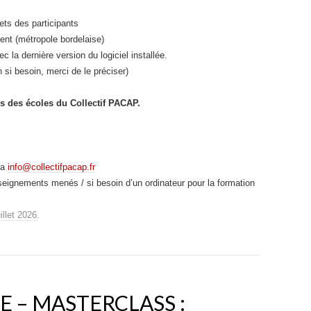
ets des participants
ment (métropole bordelaise)
c la dernière version du logiciel installée.
n si besoin, merci de le préciser)
es des écoles du
Collectif PACAP
.
ia
info@collectifpacap.fr
eignements menés / si besoin d’un ordinateur pour la formation
uillet 2026
.
E – MASTERCLASS :