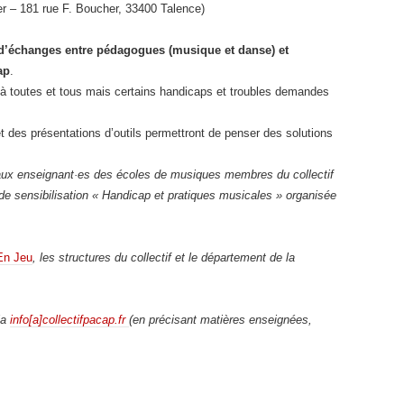
r – 181 rue F. Boucher, 33400 Talence)
d’échanges entre pédagogues (musique et danse) et
ap
.
e à toutes et tous mais certains handicaps et troubles demandes
et des présentations d’outils permettront de penser des solutions
 aux enseignant·es des écoles de musiques membres du collectif
de sensibilisation « Handicap et pratiques musicales » organisée
En Jeu
, les structures du collectif et le département de la
ia
info[a]collectifpacap.fr
(en précisant matières enseignées,