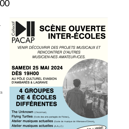
H00
r
s
ts