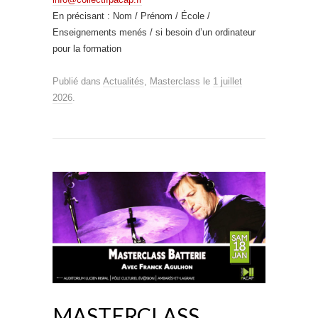
En précisant : Nom / Prénom / École /
Enseignements menés / si besoin d’un ordinateur
pour la formation
Publié dans
Actualités
,
Masterclass
le
1 juillet
2026
.
MASTERCLASS