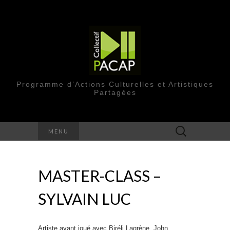
Programme d’Actions Culturelles et Artistiques
Partagées
Rechercher :
MENU
MASTER-CLASS –
SYLVAIN LUC
Artiste ayant joué avec Biréli Lagrène, John